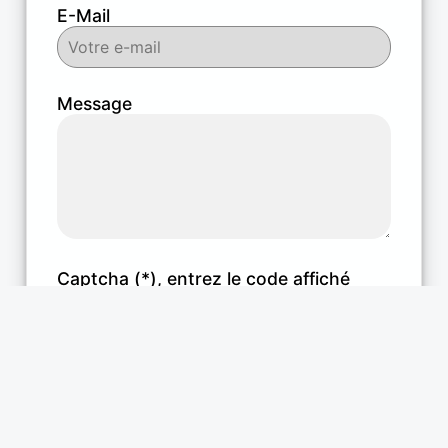
E-Mail
Message
Captcha (*), entrez le code affiché
affiché ci-dessous :
> Générer un nouveau code <