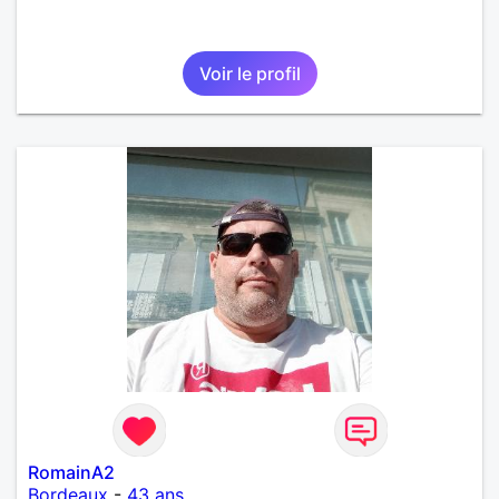
Voir le profil
RomainA2
Bordeaux
-
43 ans