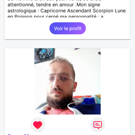
attentionné, tendre en amour .Mon signe
astrologique : Capricorne Ascendant Scorpion Lune
en Poisson pour cerné ma personnalité : a
rechercher sur la toile ( Web) Mes loisirs principaux :
Voir le profil
Internet, Lire, Le Jeu d'échecs, Le Jogging . J'aime
manger un peu de tout, j'aime beaucoup la
nourriture Italienne . Gouts Musicaux : Variété
Française, La Pop Music, Le rock ...