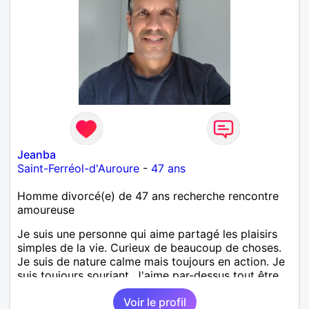
Jeanba
Saint-Ferréol-d'Auroure
-
47 ans
Homme divorcé(e) de 47 ans recherche rencontre
amoureuse
Je suis une personne qui aime partagé les plaisirs
simples de la vie. Curieux de beaucoup de choses.
Je suis de nature calme mais toujours en action. Je
suis toujours souriant. J'aime par-dessus tout être
au grand air, la nature. J'adore voyager même sans
Voir le profil
aller loin. M'émerveiller de la beauté du monde.