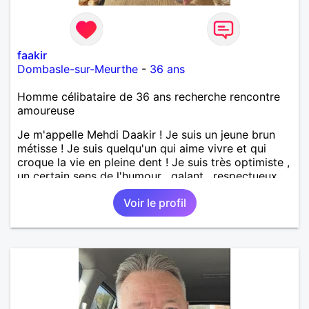
faakir
Dombasle-sur-Meurthe
-
36 ans
Homme célibataire de 36 ans recherche rencontre
amoureuse
Je m'appelle Mehdi Daakir ! Je suis un jeune brun
métisse ! Je suis quelqu'un qui aime vivre et qui
croque la vie en pleine dent ! Je suis très optimiste ,
un certain sens de l'humour , galant , respectueux
mais parfois un peu maladroit et timide ! Je
Voir le profil
recherche de nouvelles rencontres et plus si
affinités ! Qui ne tente rien n'a rien !