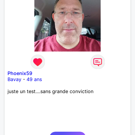
bienveillant, empathique, attentionné, honnête,
respectueux, doux de caractère et compréhensif : je
laisse « glisser » beaucoup de choses. Mais ne vous
m’éprenez pas Mesdames, si une personne que
j’aime me trahit une fois, il n’y aura pas de seconde
chance et je l’effacerai à « vitam eternam ».
Néanmoins, je suis un tout petit peu maniaque ainsi
qu’impatient. J’essaye de faire des efforts. Rien de
bien dramatique ! Du moins je le pense……Je suis un
homme facile à vivre. À vous si vous le souhaitez,
d’apprendre à me connaître davantage. J’en serai
ravi….A très bientôt je l’espère.
Phoenix59
Bavay
-
49 ans
juste un test....sans grande conviction