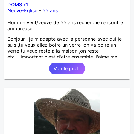
DOMS 71
Neuve-Eglise
-
55 ans
Homme veuf/veuve de 55 ans recherche rencontre
amoureuse
Bonjour , je m'adapte avec la personne avec qui je
suis ,tu veux allez boire un verre ,on va boire un
verre tu veux resté à la maison ,on reste
etc...l'important c'est d'etre ensemble .j'aime me
balader , faire du sport , regarder des film , aller au
Voir le profil
théatre etc et j'aime par dessus tous rire