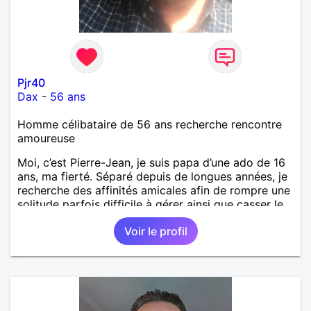
Pjr40
Dax
-
56 ans
Homme célibataire de 56 ans recherche rencontre
amoureuse
Moi, c’est Pierre-Jean, je suis papa d’une ado de 16
ans, ma fierté. Séparé depuis de longues années, je
recherche des affinités amicales afin de rompre une
solitude parfois difficile à gérer ainsi que casser le
vague à l’âme. L’amitié reste extrêmement
Voir le profil
importante à mes yeux mais peut se décliner en des
sentiments plus puissants. « Le temps fera son
œuvre » disait Arthur Schopenhauer, philosophe
allemand que j’adore. J’aime discuter sans pour
autant être trop locace. Je suis bourré de qualités
avec très peu de défauts. Je suis altruiste,