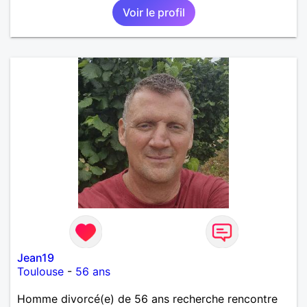
Voir le profil
importante à mes yeux mais peut se décliner en des
sentiments plus puissants. « Le temps fera son
œuvre » disait Arthur Schopenhauer, philosophe
allemand que j’adore. J’aime discuter sans pour
autant être trop locace. Je suis bourré de qualités
avec très peu de défauts. Je suis altruiste,
bienveillant, empathique, attentionné, honnête,
respectueux, doux de caractère et compréhensif : je
laisse « glisser » beaucoup de choses. Mais ne vous
m’éprenez pas Mesdames, si une personne que
j’aime me trahit une fois, il n’y aura pas de seconde
chance et je l’effacerai à « vitam eternam ».
Néanmoins, je suis un tout petit peu maniaque ainsi
qu’impatient. J’essaye de faire des efforts. Rien de
bien dramatique ! Du moins je le pense……Je suis un
homme facile à vivre. À vous si vous le souhaitez,
d’apprendre à me connaître davantage. J’en serai
ravi….A très bientôt je l’espère.
Jean19
Toulouse
-
56 ans
Homme divorcé(e) de 56 ans recherche rencontre