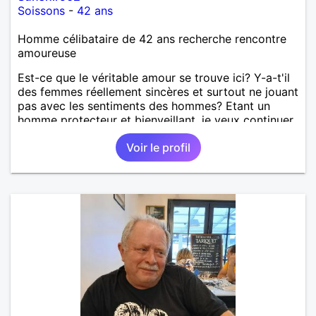
Soissons
-
42 ans
Homme célibataire de 42 ans recherche rencontre
amoureuse
Est-ce que le véritable amour se trouve ici? Y-a-t'il
des femmes réellement sincères et surtout ne jouant
pas avec les sentiments des hommes? Etant un
homme protecteur et bienveillant, je veux continuer
d'y croire et pouvoir enfin former la petite famille
Voir le profil
que je désir temps. Faux profil, profiteuse et autres
joyeuseté passer votre chemin, vous ne
m'intéressez pas du tout!