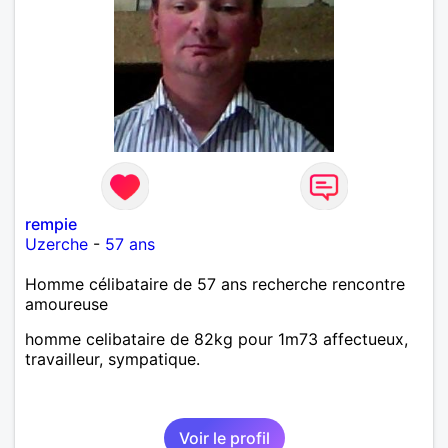
rempie
Uzerche
-
57 ans
Homme célibataire de 57 ans recherche rencontre
amoureuse
homme celibataire de 82kg pour 1m73 affectueux,
travailleur, sympatique.
Voir le profil