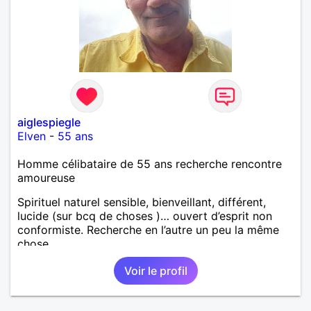
aiglespiegle
Elven
-
55 ans
Homme célibataire de 55 ans recherche rencontre
amoureuse
Spirituel naturel sensible, bienveillant, différent,
lucide (sur bcq de choses )… ouvert d’esprit non
conformiste. Recherche en l’autre un peu la même
chose…
Voir le profil