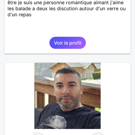
être je suis une personne romantique aimant j'aime
les balade a deux les discution autour d'un verre ou
d'un repas
Voir le profil