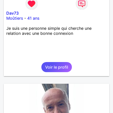
Dav73
Moûtiers
-
41 ans
Je suis une personne simple qui cherche une
relation avec une bonne connexion
Voir le profil