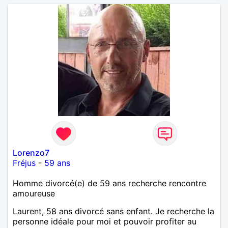
Lorenzo7
Fréjus
-
59 ans
Homme divorcé(e) de 59 ans recherche rencontre
amoureuse
Laurent, 58 ans divorcé sans enfant. Je recherche la
personne idéale pour moi et pouvoir profiter au