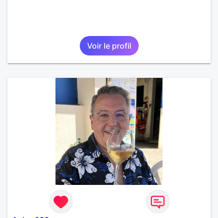
Voir le profil