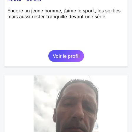
Encore un jeune homme, j’aime le sport, les sorties
mais aussi rester tranquille devant une série.
Voir le profil