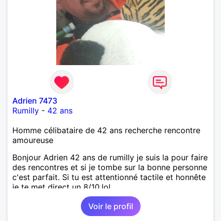
Adrien 7473
Rumilly
-
42 ans
Homme célibataire de 42 ans recherche rencontre
amoureuse
Bonjour Adrien 42 ans de rumilly je suis la pour faire
des rencontres et si je tombe sur la bonne personne
c'est parfait. Si tu est attentionné tactile et honnête
je te met direct un 8/10.lol
Voir le profil