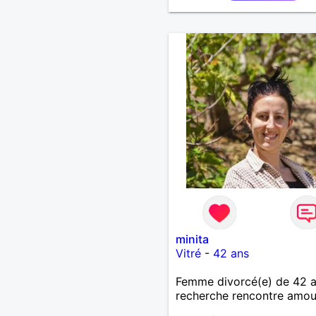
voyages.
minita
Vitré
-
42 ans
Femme divorcé(e) de 42 
recherche rencontre amo