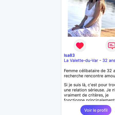
Isa83
La Valette-du-Var
-
32 an
Femme célibataire de 32 
recherche rencontre amo
Si je suis là, c'est pour tr
une relation sérieuse. Je n
vraiment de critères, je
fonctionne principalement
feeling. J'ai pas mal les
Voir le profil
randonnées, la musique et