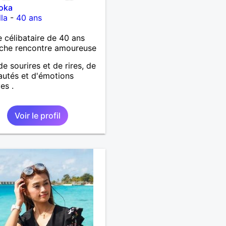
oka
lla
-
40 ans
célibataire de 40 ans
che rencontre amoureuse
de sourires et de rires, de
utés et d'émotions
es .
Voir le profil