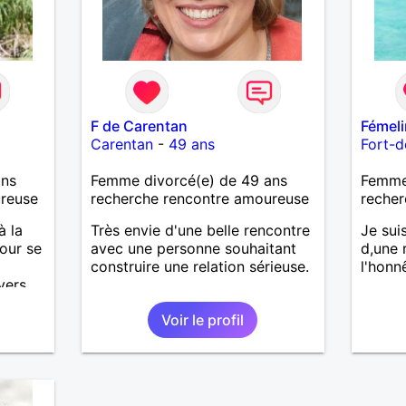
F de Carentan
Fémel
Carentan
-
49 ans
Fort-d
ans
Femme divorcé(e) de 49 ans
Femme 
ureuse
recherche rencontre amoureuse
recher
à la
Très envie d'une belle rencontre
Je sui
pour se
avec une personne souhaitant
d,une 
construire une relation sérieuse.
l'honnê
vers
Voir le profil