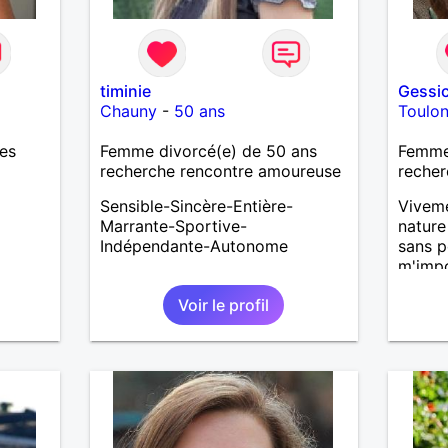
timinie
Gessi
Chauny
-
50 ans
Toulo
res
Femme divorcé(e) de 50 ans
Femme 
recherche rencontre amoureuse
recher
Sensible-Sincère-Entière-
Viveme
Marrante-Sportive-
nature
Indépendante-Autonome
sans p
m'impo
je préf
Voir le profil
surmon