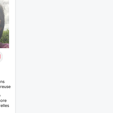
ans
ureuse
e
core
elles