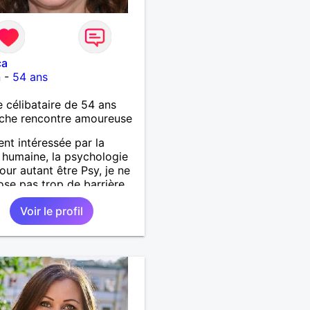
ca
n
-
54 ans
célibataire de 54 ans
che rencontre amoureuse
nt intéressée par la
 humaine, la psychologie
our autant être Psy, je ne
se pas trop de barrière,
ère d'ailleurs les
Voir le profil
ter.