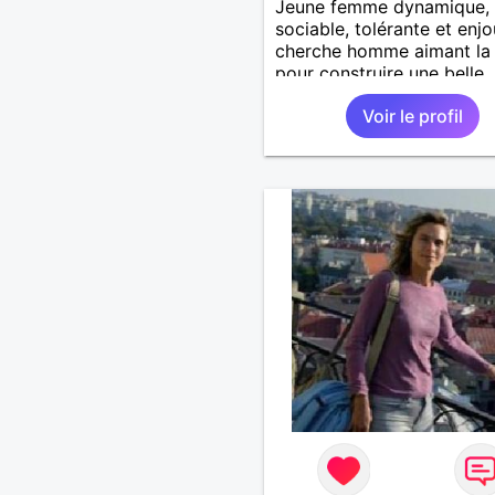
Jeune femme dynamique,
sociable, tolérante et enj
cherche homme aimant la 
pour construire une belle
relation à deux.
Voir le profil