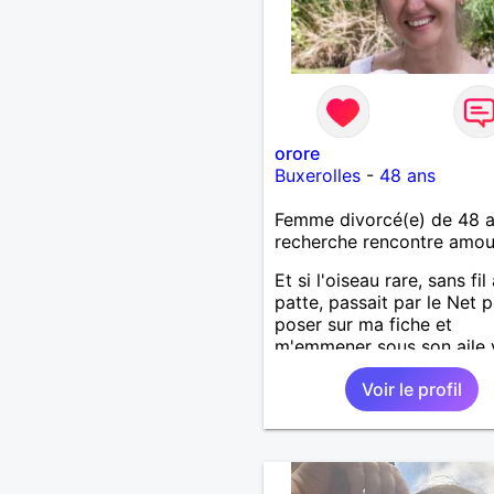
orore
Buxerolles
-
48 ans
Femme divorcé(e) de 48 
recherche rencontre amo
Et si l'oiseau rare, sans fil 
patte, passait par le Net 
poser sur ma fiche et
m'emmener sous son aile 
un nouvel horizon fait de
Voir le profil
sensualité, complicité et
confiance.