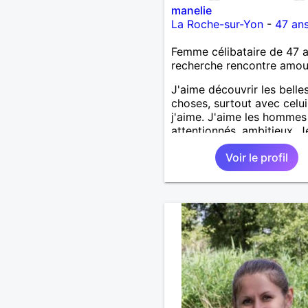
manelie
La Roche-sur-Yon
-
47 an
Femme célibataire de 47 
recherche rencontre amo
J'aime découvrir les belle
choses, surtout avec celu
j'aime. J'aime les hommes
attentionnés, ambitieux. J
recherche quelqu'un avec 
Voir le profil
pourrais tout partager car 
plein d'amour à donner.