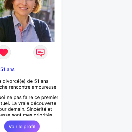
-
51 ans
divorcé(e) de 51 ans
che rencontre amoureuse
oi ne pas faire ce premier
rtuel. La vraie découverte
our demain. Sincérité et
tesse sont mes priorités.
Voir le profil