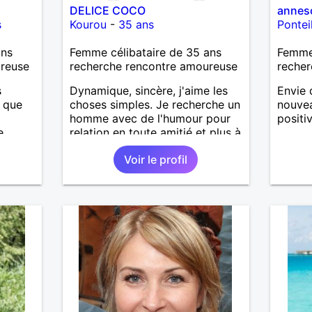
DELICE COCO
annes
s
Kourou
-
35 ans
Pontei
ans
Femme célibataire de 35 ans
Femme 
ureuse
recherche rencontre amoureuse
recher
s
Dynamique, sincère, j'aime les
Envie 
i que
choses simples. Je recherche un
nouvea
homme avec de l'humour pour
positiv
e
relation en toute amitié et plus à
qui je
voir.
Voir le profil
j'ai