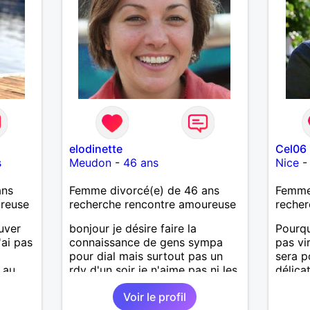
elodinette
Cel06
s
Meudon
-
46 ans
Nice
ans
Femme divorcé(e) de 46 ans
Femme 
ureuse
recherche rencontre amoureuse
recher
ouver
bonjour je désire faire la
Pourqu
'ai pas
connaissance de gens sympa
pas vi
pour dial mais surtout pas un
sera p
 au
rdv d'un soir je n'aime pas ni les
délica
menteurs ni les pervers.
Voir le profil
 les