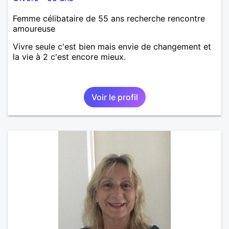
Femme célibataire de 55 ans recherche rencontre
amoureuse
Vivre seule c'est bien mais envie de changement et
la vie à 2 c'est encore mieux.
Voir le profil