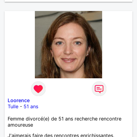
Loorence
Tulle
-
51 ans
Femme divorcé(e) de 51 ans recherche rencontre
amoureuse
J'aimerais faire des rencontres enrichissantes,