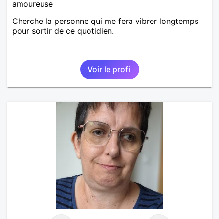
amoureuse
Cherche la personne qui me fera vibrer longtemps
pour sortir de ce quotidien.
Voir le profil