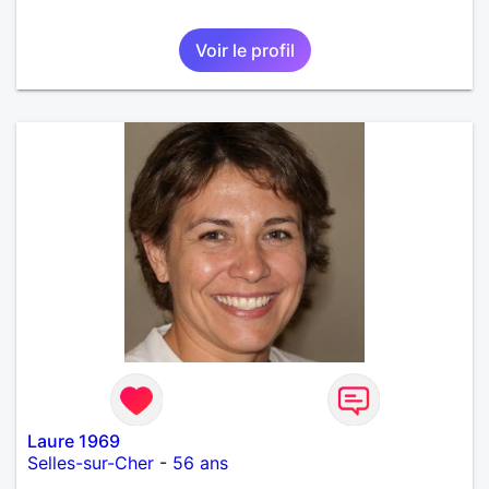
Voir le profil
Laure 1969
Selles-sur-Cher
-
56 ans