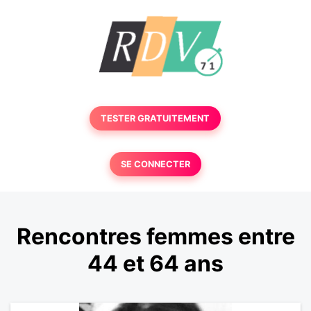
TESTER GRATUITEMENT
SE CONNECTER
Rencontres femmes entre
44 et 64 ans