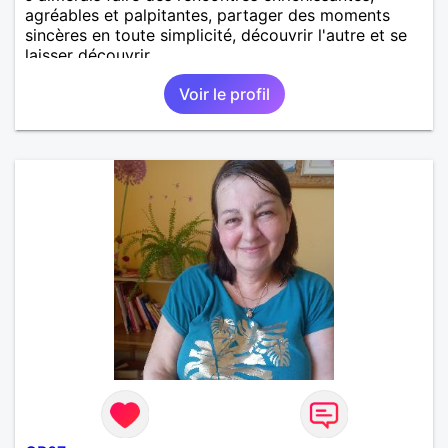
agréables et palpitantes, partager des moments
sincères en toute simplicité, découvrir l'autre et se
laisser découvrir.
Voir le profil