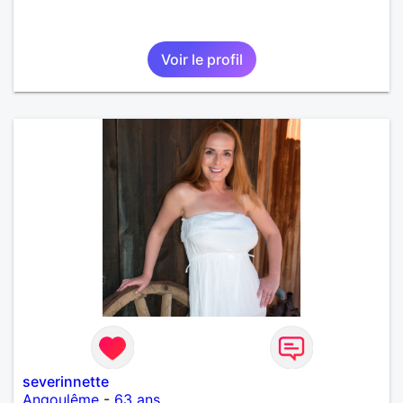
Voir le profil
severinnette
Angoulême
-
63 ans