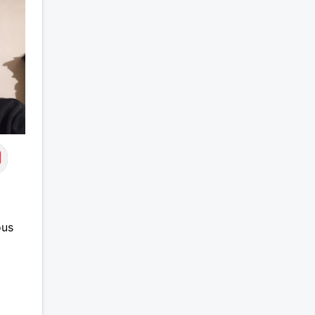
de
ous