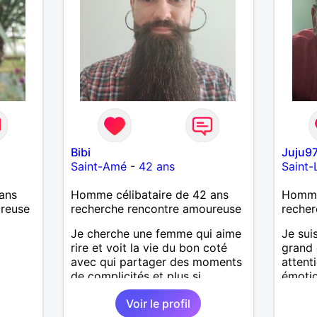
Bibi
Juju9
Saint-Amé
-
42 ans
Saint-
ans
Homme célibataire de 42 ans
Homme 
ureuse
recherche rencontre amoureuse
recher
Je cherche une femme qui aime
Je sui
rire et voit la vie du bon coté
grand 
avec qui partager des moments
attent
de complicités et plus si
émotio
affinités.
joyeux
Voir le profil