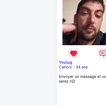
sociable avec une pointe 
taquinerie ;) Au plaisir :)
Youtug
Cahors
-
34 ans
Envoyer un message et v
serez t😉