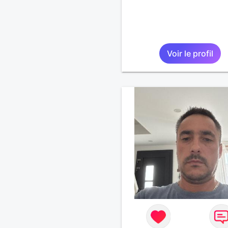
Voir le profil