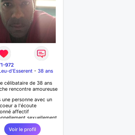
71-972
Leu-d'Esserent
-
38 ans
célibataire de 38 ans
che rencontre amoureuse
s une personne avec un
coeur a l'écoute
ionné affectif
nnellement sexuellement
 drôle amusant a l'écoute
Voir le profil