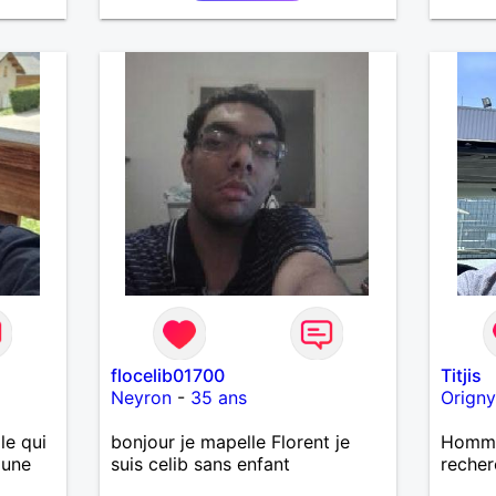
flocelib01700
Titjis
Neyron
-
35 ans
Origny
le qui
bonjour je mapelle Florent je
Homme 
 une
suis celib sans enfant
recher