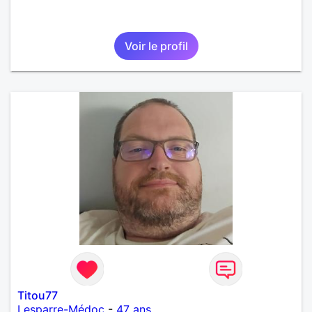
Voir le profil
Titou77
Lesparre-Médoc
-
47 ans