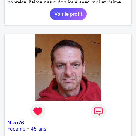
honnête, j'aime pas qu'on joue avec moi et j'aime
pas les mensonges. Je cherche une relation
Voir le profil
amoureuse et sérieuse.
Niko76
Fécamp
-
45 ans