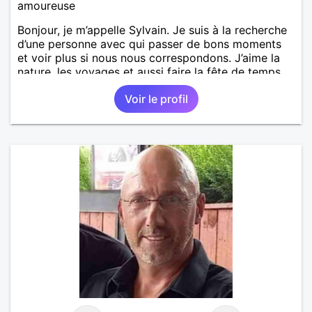
amoureuse
Bonjour, je m’appelle Sylvain. Je suis à la recherche
d’une personne avec qui passer de bons moments
et voir plus si nous nous correspondons. J’aime la
nature, les voyages et aussi faire la fête de temps
en temps ;-)Je suis papa d’un petit garçon de 7 ans
Voir le profil
dont je m’occupe en garde alternée. J’aime à peu
près tous les styles de musique. (Oui je suis pas
trop fan de Jul). Je fais du sport pour garder la
forme et plutôt agréable à regarder. (Enfin je le
pense en tout cas 😂)