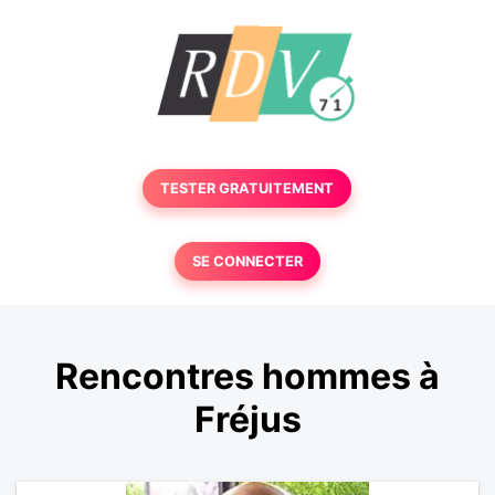
TESTER GRATUITEMENT
SE CONNECTER
Rencontres hommes à
Fréjus