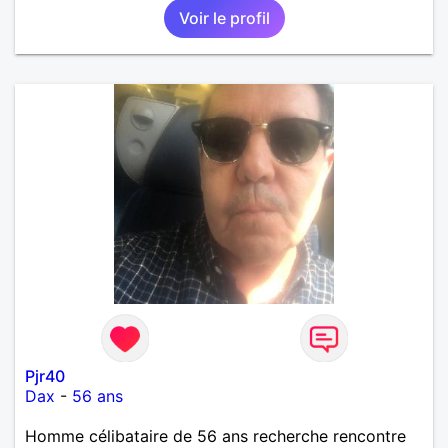
qui le ferais!!!!!!!!!!!!! Ou peut-être pas! je suis
Voir le profil
100000000000 vrai.
Pjr40
Dax
-
56 ans
Homme célibataire de 56 ans recherche rencontre