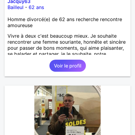
Jacquy63
Bailleul
-
62 ans
Homme divorcé(e) de 62 ans recherche rencontre
amoureuse
Vivre à deux c'est beaucoup mieux. Je souhaite
rencontrer une femme souriante, honnête et sincère
pour passer de bons moments, qui aime plaisanter,
se balader et partager, je le souhaite, notre
complicité. J'aime beaucoup les chantiers de
Voir le profil
randonnée pour se défouler, se relaxer, se détendre
et finalement prendre du bon temps. C'est difficile
de tout dire en quelques lignes. En revanche, vous
pouvez me contacter pour avoir plus
d'informations. A bientôt