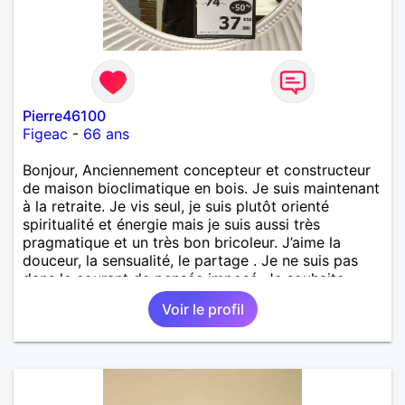
Pierre46100
Figeac
-
66 ans
Bonjour, Anciennement concepteur et constructeur
de maison bioclimatique en bois. Je suis maintenant
à la retraite. Je vis seul, je suis plutôt orienté
spiritualité et énergie mais je suis aussi très
pragmatique et un très bon bricoleur. J’aime la
douceur, la sensualité, le partage . Je ne suis pas
dans le courant de pensée imposé. Je souhaite
rencontrer une personne pour partager,
Voir le profil
expérimenté, découvrir ensemble et se soutenir
mutuellement pour devenir le meilleur de soi-même
et rayonner l'amour. Je vis actuellement dans le Lot
mais je compte m'installer à nouveau à l'ile de la
Réunion avant la fin 2026. Pierre