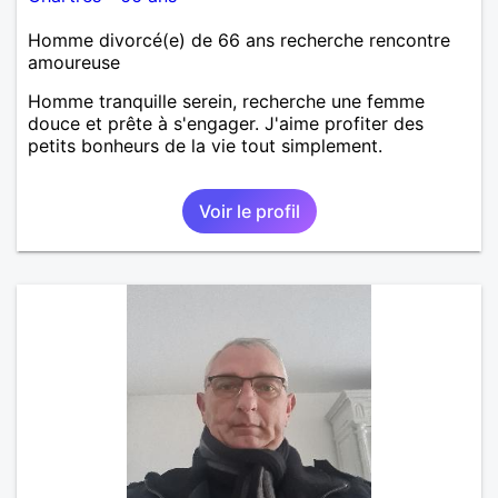
Homme divorcé(e) de 66 ans recherche rencontre
amoureuse
Homme tranquille serein, recherche une femme
douce et prête à s'engager. J'aime profiter des
petits bonheurs de la vie tout simplement.
Voir le profil