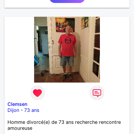
Clemsen
Dijon
-
73 ans
Homme divorcé(e) de 73 ans recherche rencontre
amoureuse