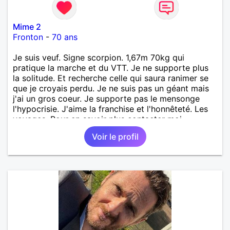
d’apprendre à me connaître davantage. J’en serai
ravi….A très bientôt je l’espère.
Mime 2
Fronton
-
70 ans
Je suis veuf. Signe scorpion. 1,67m 70kg qui
pratique la marche et du VTT. Je ne supporte plus
la solitude. Et recherche celle qui saura ranimer se
que je croyais perdu. Je ne suis pas un géant mais
j'ai un gros coeur. Je supporte pas le mensonge
l'hypocrisie. J'aime la franchise et l'honnêteté. Les
voyages. Pour en savoir plus contacter moi.
Voir le profil