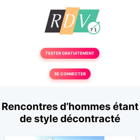
TESTER GRATUITEMENT
SE CONNECTER
Rencontres d’hommes étant
de style décontracté