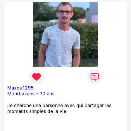
Maxou1295
Montbazens
-
30 ans
Je cherche une personne avec qui partager les
moments simples de la vie