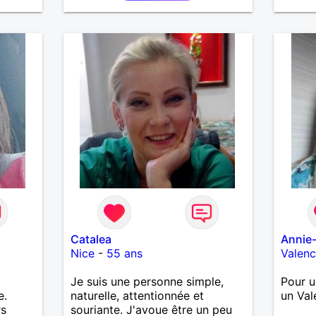
Catalea
Annie
Nice
-
55 ans
Valen
Je suis une personne simple,
Pour u
e.
naturelle, attentionnée et
un Val
rs
souriante. J'avoue être un peu