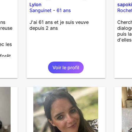
Lylon
sapok
Sanguinet
-
61 ans
Roche
ans
J'ai 61 ans et je suis veuve
Cherc
ureuse
depuis 2 ans
dialog
puis l
d'elle
ec les
 forêt
 une
Voir le profil
a si
ssage.