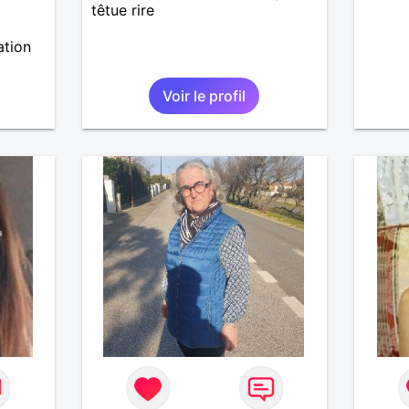
têtue rire
ation
Voir le profil