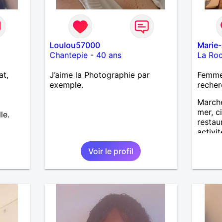
Loulou57000
Marie
Chantepie
-
40 ans
La Ro
at,
J’aime la Photographie par
Femme 
exemple.
recher
Marche
mer, c
le.
restau
activit
partag
Voir le profil
Recevo
petits
Bénévo
l’écol
indépe
être à
une pe
pour u