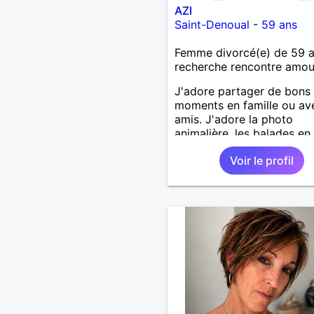
AZI
Saint-Denoual
-
59 ans
Femme divorcé(e) de 59 
recherche rencontre amo
J'adore partager de bons
moments en famille ou av
amis. J'adore la photo
animalière, les balades en
ou à la mer. Je recherche
Voir le profil
personne sympa et on verr
affinités. Envoyez-moi me
A bientôt.