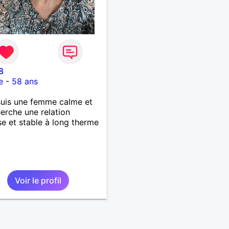
8
e
-
58 ans
 suis une femme calme et
herche une relation
se et stable à long therme
Voir le profil