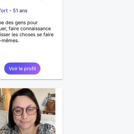
i
fort
-
51 ans
he des gens pour
uer, faire connaissance
aisser les choses se faire
s-mêmes.
Voir le profil