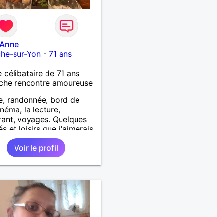
-Anne
che-sur-Yon
-
71 ans
célibataire de 71 ans
che rencontre amoureuse
, randonnée, bord de
inéma, la lecture,
rant, voyages. Quelques
és et loisirs que j'aimerais
er ainsi que les vôtres.
Voir le profil
ir mes enfants, mes
-enfants et mes amis.
lat auprès des enfants à
e, pour le cinéma
ndant... Se rencontrer,
 l’écoute, échanger avec
rsonne de confiance,
ne vie de partage, de