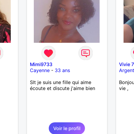
tendre
randon
l'étra
sentie
m'enga
messag
Mimi9733
Vivie 
Cayenne
-
33 ans
Argent
Slt je suis une fille qui aime
Bonjou
écoute et discute j'aime bien
vie ,
Voir le profil