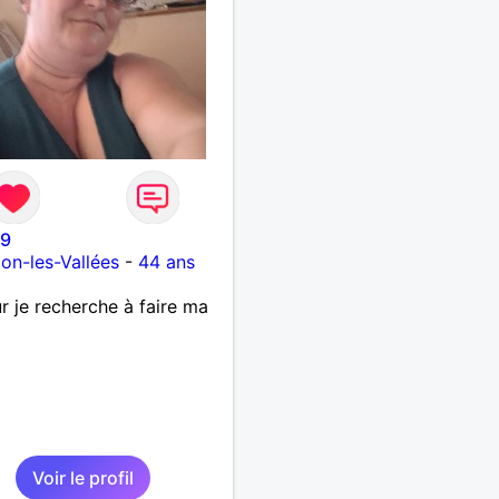
sse. Les voyages et où
nées en France ou à
nger à deux en dehors des
rs battus me raviraient. Je
ge à répondre à votre
e. Au plaisir de vous lire.
79
on-les-Vallées
-
44 ans
r je recherche à faire ma
Voir le profil