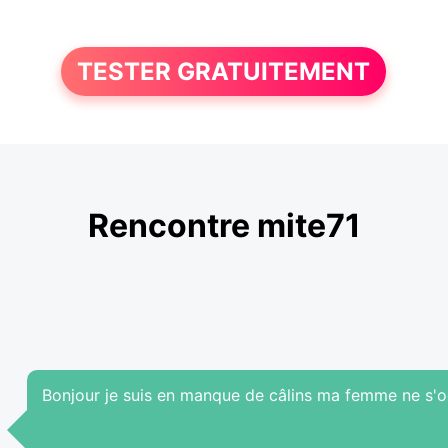
TESTER GRATUITEMENT
Rencontre mite71
Bonjour je suis en manque de câlins ma femme ne s'