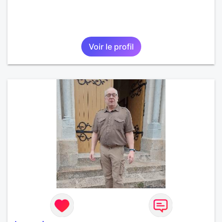
Voir le profil