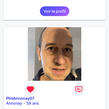
Voir le profil
PhilAnnonay07
Annonay
-
59 ans