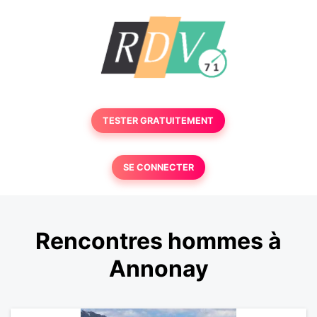
TESTER GRATUITEMENT
SE CONNECTER
Rencontres hommes à
Annonay