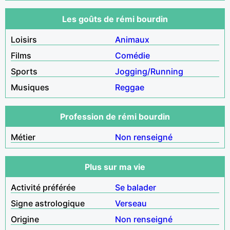
Les goûts de rémi bourdin
Loisirs
Animaux
Films
Comédie
Sports
Jogging/Running
Musiques
Reggae
Profession de rémi bourdin
Métier
Non renseigné
Plus sur ma vie
Activité préférée
Se balader
Signe astrologique
Verseau
Origine
Non renseigné