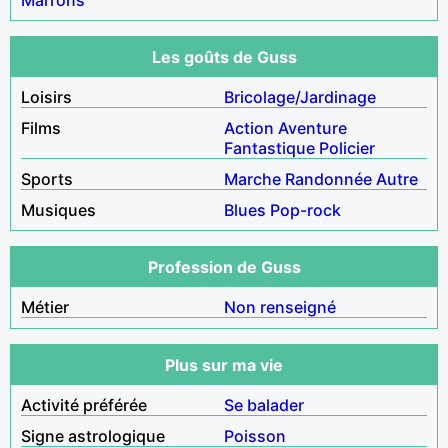
Les goûts de Guss
Loisirs
Bricolage/Jardinage
Films
Action
Aventure
Fantastique
Policier
Sports
Marche
Randonnée
Autre
Musiques
Blues
Pop-rock
Profession de Guss
Métier
Non renseigné
Plus sur ma vie
Activité préférée
Se balader
Signe astrologique
Poisson