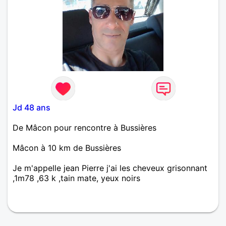
Jd 48 ans
De Mâcon pour rencontre à Bussières
Mâcon à 10 km de Bussières
Je m'appelle jean Pierre j'ai les cheveux grisonnant
,1m78 ,63 k ,tain mate, yeux noirs