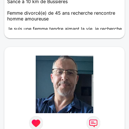
Sancé à 10 km de Bussières
Femme divorcé(e) de 45 ans recherche rencontre
homme amoureuse
Je suis une femme tendre aimant la vie, je recherche
un homme qui me ressemble doux, câlin et sincère.
J'ai bien envie de sortir de ma solitude, alors je
m'inscris sur ce site afin de faire de nouvelles
rencontres sur Sancé et peut être trouvé l'amour,
qui sait ?