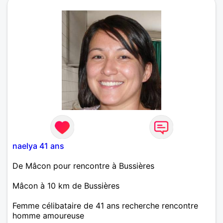
naelya 41 ans
De Mâcon pour rencontre à Bussières
Mâcon à 10 km de Bussières
Femme célibataire de 41 ans recherche rencontre
homme amoureuse