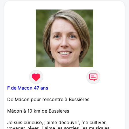
F de Macon 47 ans
De Mâcon pour rencontre à Bussières
Mâcon à 10 km de Bussières
Je suis curieuse, j'aime découvrir, me cultiver,
voyager, rêver. J'aime les sorties, les musiques,