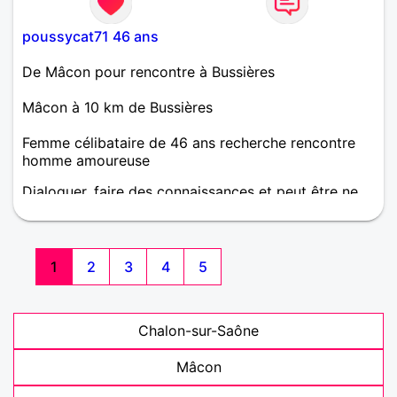
poussycat71 46 ans
De Mâcon pour rencontre à Bussières
Mâcon à 10 km de Bussières
Femme célibataire de 46 ans recherche rencontre
homme amoureuse
Dialoguer, faire des connaissances et peut être ne
pas rester célibataire
1
2
3
4
5
Chalon-sur-Saône
Mâcon