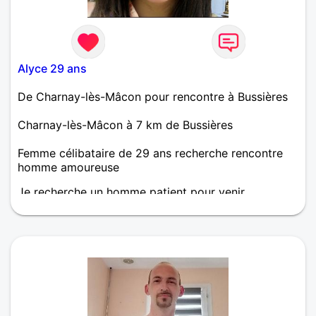
Alyce 29 ans
De Charnay-lès-Mâcon pour rencontre à Bussières
Charnay-lès-Mâcon à 7 km de Bussières
Femme célibataire de 29 ans recherche rencontre
homme amoureuse
Je recherche un homme patient pour venir
m'apprivoiser avec une grande dose d'humour.