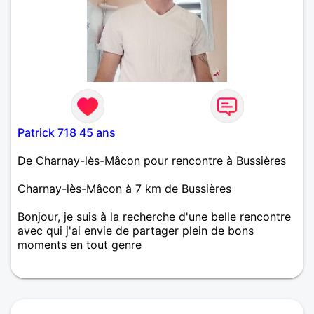
Patrick 718 45 ans
De Charnay-lès-Mâcon pour rencontre à Bussières
Charnay-lès-Mâcon à 7 km de Bussières
Bonjour, je suis à la recherche d'une belle rencontre
avec qui j'ai envie de partager plein de bons
moments en tout genre