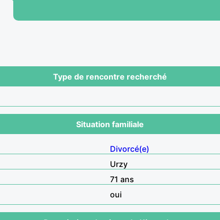
Type de rencontre recherché
Situation familiale
Divorcé(e)
Urzy
71 ans
oui